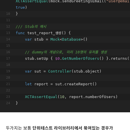
XCTAssertEqual
(mock.sendGreetingsEmail(
"user@emai
true
) 
}
/// Stub의 예시
func
test_report_생성
()
 {
var
 stub 
=
Mock
<
Database
>()
// dummy의 개념으로, 미리 10명의 유저를 생성
    stub.setUp { 
$0
.
GetNumberOfUsers
() }.returns(
var
 sut 
=
Controller
(stub.object)
let
 report 
=
 sut.createReport()
XCTAssertEqual
(
10
, report.numberOfUsers)
}
두가지는 보통
단위테스트 라이브러리에서 묶여있는 경우가