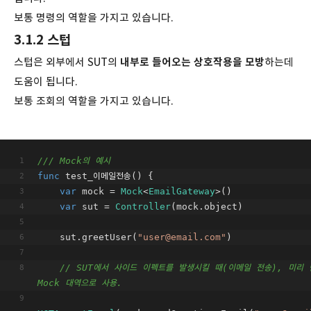
보통 명령의 역할을 가지고 있습니다.
3.1.2 스텁
스텁은 외부에서 SUT의
내부로 들어오는 상호작용을 모방
하는데
도움이 됩니다.
보통 조회의 역할을 가지고 있습니다.
/// Mock의 예시
func
test_이메일전송
()
 {
var
 mock 
=
Mock
<
EmailGateway
>()
var
 sut 
=
Controller
(mock.object)
    sut.greetUser(
"user@email.com"
)
// SUT에서 사이드 이펙트를 발생시킬 때(이메일 전송), 미리 
Mock 대역으로 사용.