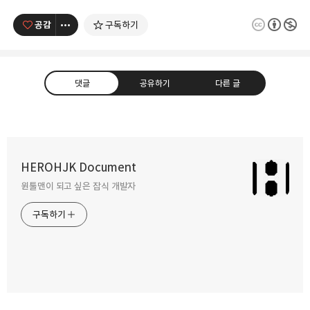
공감
구독하기
댓글
공유하기
다른 글
테스트를 위한 리팩토링
HEROHJK Document
2023.03.02
원툴맨이 되고 싶은 잡식 개발자
카카오톡
라인
트위터
Facebo
구독하기
단위테스트를 위한 리팩토링 준비하기
2023.02.23
밴드
네이버 블로그
Pocket
Everno
단위테스트가 무엇이고, 왜 해야할까?