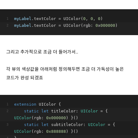
myLabel
.textColor = UIColor(
0
, 
0
, 
0
)
myLabel
.textColor = UIColor(rgb: 
0
x
000000
)
그리고 추가적으로 조금 더 들어가서..
각 뷰의 색상값을 아래처럼 정의해두면 조금 더 가독성이 높은
코드가 완성 되겠죠
extension
UIColor
{
static
let
 titleColor: 
UIColor
=
 { 
UIColor
(rgb: 
0x000000
) }()
static
let
 subtitleColor: 
UIColor
=
 { 
UIColor
(rgb: 
0x888888
) }()