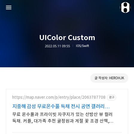
UIColor Custom
2022.05.11 09:55
IOS/Swift
HEROHJK Document
HEROHJK
글 작성자: HEROHJK
https://map.naver.com/p/entry/place/2063787708
광고
지중해 감성 무료온수풀 독채 전시 공연 갤러리
문화공간
무료 온수풀과 프라이빗 자쿠지가 있는 산방산 뷰 컬러
독채. 커플, 대가족 추천 귤정원과 계절 꽃 조경 산책,
호텔급 침구로 푹 쉬는 제주 감성 빌리지 독채.