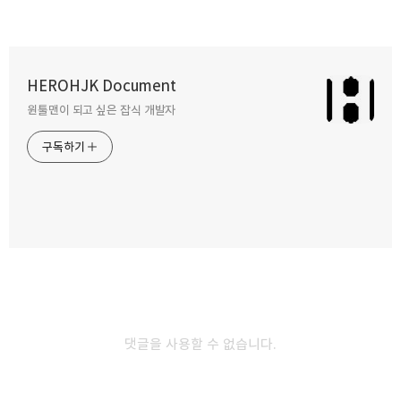
알고리즘 풀 때 자주 쓰는 몇가지 테크닉
HEROHJK Document
2022.05.16
원툴맨이 되고 싶은 잡식 개발자
카카오톡
라인
트위터
Facebo
구독하기
배열의 값으로 index를 찾기.
2022.04.11
밴드
네이버 블로그
Pocket
Everno
RxSwift 결합 함수 정리
2021.07.04
댓글을 사용할 수 없습니다.
addSubview 한번에 하기
2021.06.03