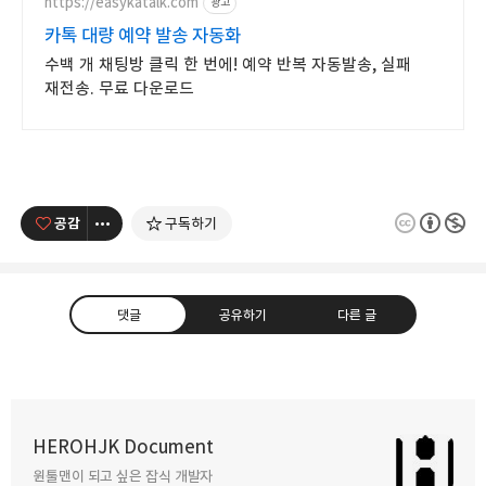
https://easykatalk.com
광고
카톡 대량 예약 발송 자동화
수백 개 채팅방 클릭 한 번에! 예약 반복 자동발송, 실패
재전송. 무료 다운로드
공감
구독하기
댓글
공유하기
다른 글
인앱결제 서버 알림 JSON 데이터 정리
HEROHJK Document
2022.04.20
원툴맨이 되고 싶은 잡식 개발자