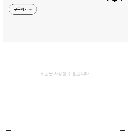
카카오톡
라인
트위터
Facebo
구독하기
인앱결제 환불 관련 FAQ
2022.04.20
밴드
네이버 블로그
Pocket
Everno
fastlane - 빌드넘버 Date로 커스텀
2021.05.17
댓글을 사용할 수 없습니다.
[RxSwift + MVVM] - 0. 시작
2021.05.02
다른 글 더 둘러보기