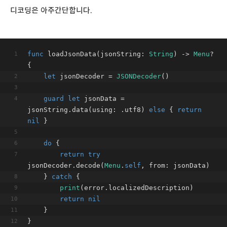
디코딩은 아주간단합니다.
func
loadJsonData
(
jsonString
: 
String
)
 -> 
Menu
? 
{
let
 jsonDecoder 
=
JSONDecoder
()
guard
let
 jsonData 
=
jsonString.data(using: .utf8) 
else
 { 
return
nil
 }
do
 {
return
try
jsonDecoder.decode(
Menu
.
self
, from: jsonData)
    } 
catch
 {
print
(error.localizedDescription)
return
nil
    }
}