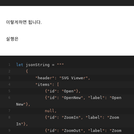
이렇게하면 됩니다.
실행은
let
 jsonString = 
""
"
    {
        "
heade
r": "
SVG Viewe
r",
        "
items
": [
            {"
id
": "
Open
"},
            {"
id
": "
OpenNew
", "
label
": "
Open 
New
"},
            null,
            {"
id
": "
ZoomIn
", "
label
": "
Zoom 
In
"},
            {"
id
": "
ZoomOut
", "
label
": "
Zoom 