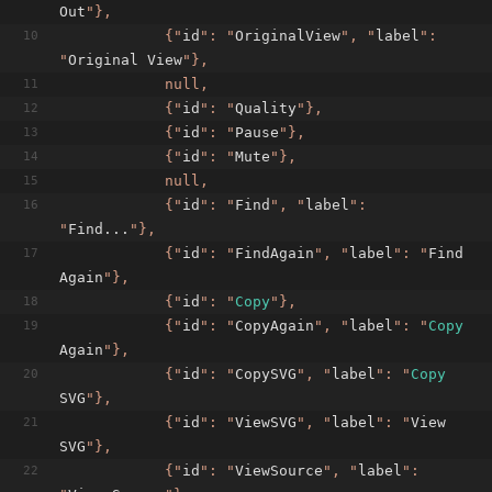
Out
"},
            {"
id
": "
OriginalView
", "
label
": 
"
Original View
"},
            null,
            {"
id
": "
Quality
"},
            {"
id
": "
Pause
"},
            {"
id
": "
Mute
"},
            null,
            {"
id
": "
Find
", "
label
": 
"
Find...
"},
            {"
id
": "
FindAgain
", "
label
": "
Find 
Again
"},
            {"
id
": "
Copy
"},
            {"
id
": "
CopyAgain
", "
label
": "
Copy
Again
"},
            {"
id
": "
CopySVG
", "
label
": "
Copy
SVG
"},
            {"
id
": "
ViewSVG
", "
label
": "
View 
SVG
"},
            {"
id
": "
ViewSource
", "
label
": 