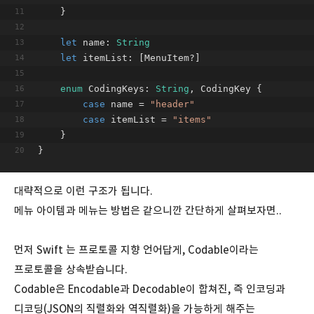
    }
let
 name: 
String
let
 itemList: [MenuItem?]
enum
 CodingKeys: 
String
, CodingKey {
case
 name = 
"header"
case
 itemList = 
"items"
    }
}
대략적으로 이런 구조가 됩니다.
메뉴 아이템과 메뉴는 방법은 같으니깐 간단하게 살펴보자면..
먼저 Swift 는 프로토콜 지향 언어답게, Codable이라는
프로토콜을 상속받습니다.
Codable은 Encodable과 Decodable이 합쳐진, 즉 인코딩과
디코딩(JSON의 직렬화와 역직렬화)을 가능하게 해주는