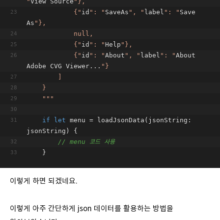
"
View Source
"},
            {"
id
": "
SaveAs
", "
label
": "
Save 
As
"},
            null,
            {"
id
": "
Help
"},
            {"
id
": "
About
", "
label
": "
About 
Adobe CVG Viewer...
"}
        ]
    }
    "
""
if
let
 menu = loadJsonData(jsonString: 
jsonString) {
// menu 코드 사용
    }
이렇게 하면 되겠네요.
이렇게 아주 간단하게 json 데이터를 활용하는 방법을