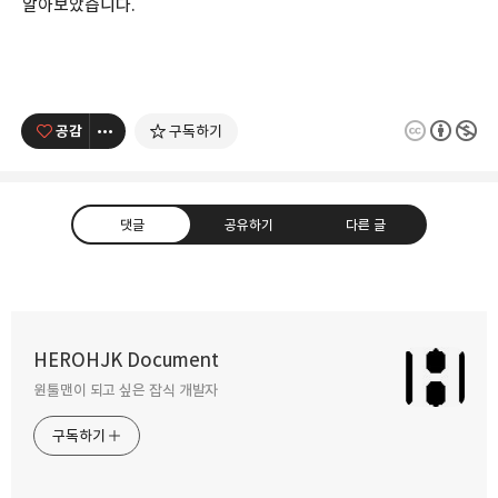
알아보았습니다.
공감
구독하기
댓글
공유하기
다른 글
RxSwift Trait
HEROHJK Document
2021.05.26
원툴맨이 되고 싶은 잡식 개발자
카카오톡
라인
트위터
Facebo
구독하기
Playground로 RxSwift 공부하기.
2021.05.21