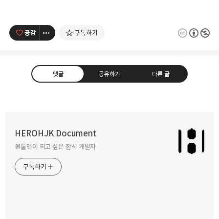
공감
구독하기
댓글
공유하기
다른 글
텍스트 전송기
HEROHJK Document
2018.05.16
원툴맨이 되고 싶은 잡식 개발자
카카오톡
라인
트위터
Facebo
구독하기
다른 글 더 둘러보기
밴드
네이버 블로그
Pocket
Everno