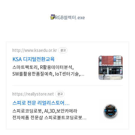
RGB셀렉터.exe
http://www.ksaedu.or.kr
광고
KSA 디지털전환교육
스마트팩토리, R활용데이터분석,
SW를활용한품질예측, IoT센터기술,
파이썬활용
https://reallystore.net
광고
스피로 전문 리얼리스토어
코딩교육을 쉽고 재밌게
스피로코딩로봇, AI,3D,보안카메라
전자제품 전문샵 스피로볼트코딩로봇,
스피로볼트파워팩, 스피로미니등
스피로 전문몰